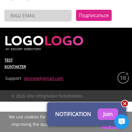
Подписаться
TEST
KONTAKTER
Support
devnew@gmail.com
© 2026 Alle rettigheder forbeholdes.
NOTIFICATION
We use cookies for your convenience of using the site and
improving the quality of recommendations.
I agree