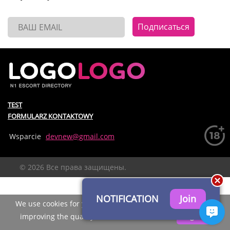
Подписаться
TEST
FORMULARZ KONTAKTOWY
Wsparcie
devnew@gmail.com
© 2026 Все права защищены.
NOTIFICATION
We use cookies for your convenience of using the site and
improving the quality of recommendations.
I agree