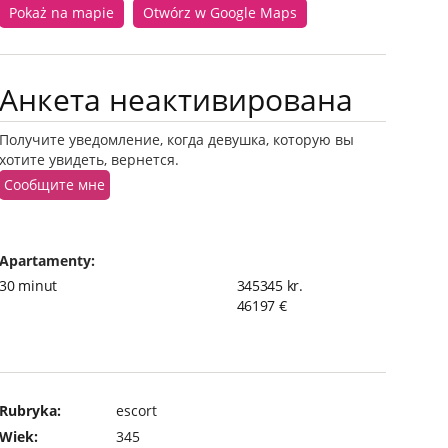
Pokaż na mapie
Otwórz w Google Maps
Анкета неактивирована
Получите уведомление, когда девушка, которую вы
хотите увидеть, вернется.
Сообщите мне
Apartamenty:
30 minut
345345 kr.
46197 €
Rubryka:
escort
Wiek:
345