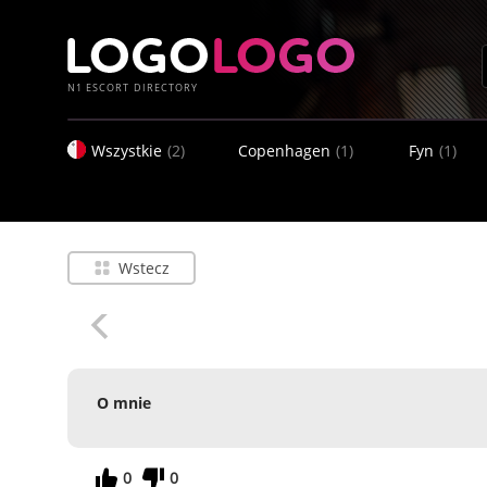
N1 ESCORT DIRECTORY
Wszystkie
(2)
Copenhagen
(1)
Fyn
(1)
Wstecz
O mnie
0
0