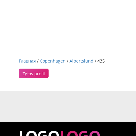
Главная
/
Copenhagen
/
Albertslund
/ 435