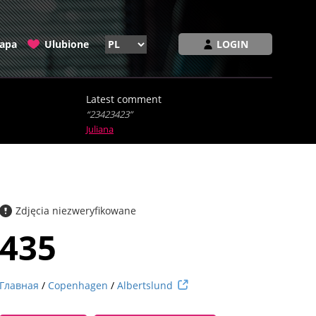
apa
Ulubione
LOGIN
Latest comment
“23423423”
Juliana
Zdjęcia niezweryfikowane
435
Главная
/
Copenhagen
/
Albertslund