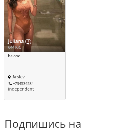
Juliana
4
644 KR.
helooo
Årslev
+734534534
Independent
Подпишись на